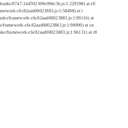
tic/chunks/8747-14d592309e096c5b.js:1:229398) at eE
framework-c6c82aad00023883.js:1:58498) at i
chunks/framework-c6c82aad00023883.js:1:99116) at
nks/framework-c6c82aad00023883.js:1:98990) at ox
hunks/framework-c6c82aad00023883.js:1:96131) at r8